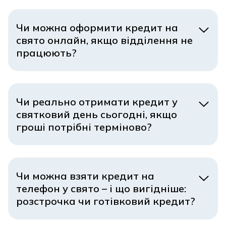
швидко зараховуються кошти у вихідні та свята, і
Чи можна оформити кредит на
що робити, якщо дата платежу припадає на
свято онлайн, якщо відділення не
неробочий день.
працюють?
Кредит у свято – чи реально
взяти?
Чи реально отримати кредит у
святковий день сьогодні, якщо
Такий запит майже завжди пов’язаний із
гроші потрібні терміново?
можливістю оформити або обслужити позику тут і
зараз. Основні інтенти виглядають так:
«Можна кредит у свято сьогодні», «кредит на
Чи можна взяти кредит на
свято в останню годину». Це запити про
телефон у свято – і що вигідніше:
швидкість та доступність 24/7. Клієнта
розстрочка чи готівковий кредит?
цікавить, чи можна подати заявку та
отримати рішення онлайн без візиту до