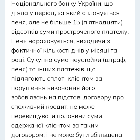
Національного банку України, що
документів, коли банк запитує довідки;
діяла у період, за який сплачується
внутрішні банківські перевірки (додаткова
пеня, але не більше 15 (п’ятнадцяти)
ідентифікація особи, лімітів чи підозрілих
відсотків суми простроченого платежу.
операцій потребує часу, особливо у святкові
Пеня нараховується, виходячи з
дні).
фактичної кількості днів у місяці та
Знання цих причин дозволяє заздалегідь
році. Сукупна сума неустойки (штраф,
підготуватися та мінімізувати ризик відмови.
пеня) та інших платежів, що
підлягають сплаті клієнтом за
Висновок
порушення виконання його
зобов’язань на підставі договору про
Кредит у свято сьогодні реально оформити, проте
споживчий кредит, не може
для успішного та швидкого отримання коштів
перевищувати половини суми,
важливо врахувати кілька факторів. По-перше,
одержаної клієнтом за таким
необхідно вибрати відповідний продукт (якщо
договором, і не може бути збільшена
гроші потрібні на будь-які витрати – споживчий