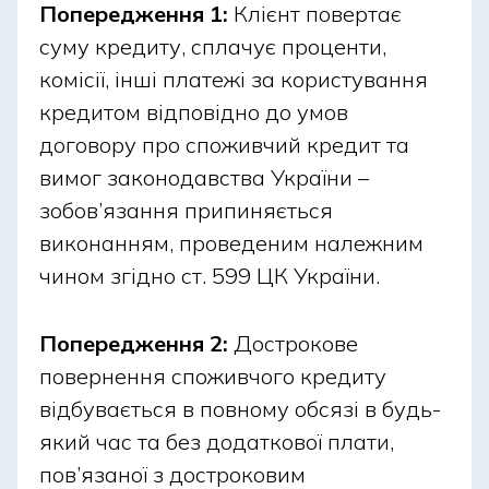
Попередження 1:
Клієнт повертає
День Святого Миколая – традиційно
суму кредиту, сплачує проценти,
пов’язаний із подарунками дітям;
комісії, інші платежі за користування
9 травня – весняні вихідні з виїздом на
кредитом відповідно до умов
природу та покупкою всього необхідного для
пікніків;
договору про споживчий кредит та
40 святих – релігійна дата, коли деякі клієнти
вимог законодавства України –
планують витрати з урахуванням посту чи
зобов’язання припиняється
традицій.
виконанням, проведеним належним
чином згідно ст. 599 ЦК України.
Під час оформлення кредиту або покупки важливо
враховувати графік роботи банку у вихідні та
святкові дні, банківських та платіжних сервісів, а
Попередження 2:
Дострокове
також дедлайни обробки платежів та
повернення споживчого кредиту
міжбанківських переказів (карта-карта),
відбувається в повному обсязі в будь-
планування витрат, щоб кошти встигли
який час та без додаткової плати,
зарахуватися вчасно.
пов’язаної з достроковим