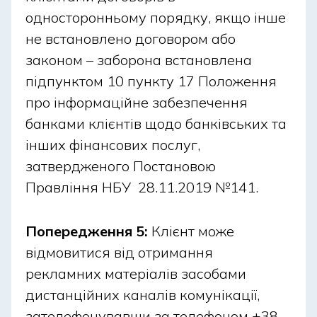
працює у свято, оплату можна провести
односторонньому порядку, якщо інше
готівкою.
не встановлено договором або
Автоплатіж, нагадування про платіж. Банки
законом – заборона встановлена
часто враховують свята та автоматично
підпунктом 10 пункту 17 Положення
переносять його на найближчий робочий день
без штрафів.
про інформаційне забезпечення
банками клієнтів щодо банківських та
Швидкість і час відображення платежу залежить
інших фінансових послуг,
від обраного методу і регламенту банку.
затвердженого Постановою
Правління НБУ 28.11.2019 №141.
Чи переноситься дата платежу, чи
нараховуються відсотки?
Попередження 5:
Клієнт може
відмовитися від отримання
У святкові та вихідні дні дата списання може
рекламних матеріалів засобами
відрізнятися від фактичного зарахування коштів,
дистанційних каналів комунікації,
тому важливо орієнтуватися на умови вашого
зателефонувавши за телефоном +38
кредитного договору. Рекомендується оплачувати