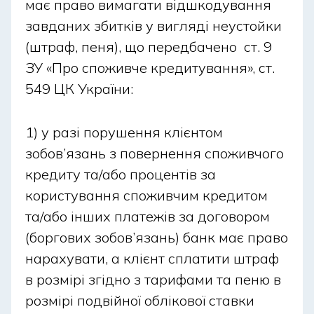
платоспроможності допомагають вибрати суму та
має право вимагати відшкодування
строк позики, які не створюють фінансового тиску
завданих збитків у вигляді неустойки
на ваш бюджет.
(штраф, пеня), що передбачено ст. 9
ЗУ «Про споживче кредитування», ст.
Типові причини відмови чи
549 ЦК України:
затримки
1) у разі порушення клієнтом
Навіть за правильної підготовки позика у
зобов’язань з повернення споживчого
святковий день може бути відкладена або не
кредиту та/або процентів за
схвалена за низкою стандартних причин:
користування споживчим кредитом
та/або інших платежів за договором
некоректні дані (помилки у паспорті, ІПН,
телефоні або реквізитах картки);
(боргових зобов’язань) банк має право
прострочення за іншими кредитами, оскільки
нарахувати, а клієнт сплатити штраф
негативна кредитна історія знижує
в розмірі згідно з тарифами та пеню в
можливість схвалення;
розмірі подвійної облікової ставки
відсутність підтверджень доходу чи