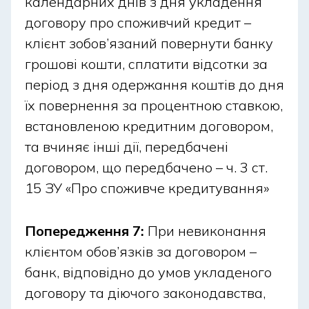
календарних днів з дня укладення
документи (паспорт, ідентифікаційний код, за
договору про споживчий кредит –
потреби – підтвердження доходу);
клієнт зобов’язаний повернути банку
телефон для отримання смс-кодів, дзвінка від
грошові кошти, сплатити відсотки за
банку або використання мобільного додатка;
період з дня одержання коштів до дня
доступ до онлайн-банкінгу або додатку банку,
їх повернення за процентною ставкою,
щоб подати заявку та відстежувати статус;
встановленою кредитним договором,
актуальну карту для зарахування коштів або
та вчиняє інші дії, передбачені
оплати покупки (якщо вибрано кредит на
договором, що передбачено – ч. 3 ст.
карту чи розстрочка).
15 ЗУ «Про споживче кредитування»
Попередня підготовка дозволяє прискорити
процес зарахування коштів, коли оформлення
Попередження 7:
При невиконання
відбувається повністю онлайн. Кредитна картка та
клієнтом обов’язків за договором –
кредитний ліміт підходять для регулярних покупок
банк, відповідно до умов укладеного
з гнучким використанням коштів та пільговим
періодом. Відповідальне кредитування, оцінка
договору та діючого законодавства,