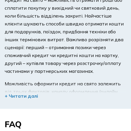
сплатити покупку у вихідний чи святковий день,
коли більшість відділень закриті. Найчастіше
клієнти шукають способи швидко отримати кошти
для подарунків, поїздок, придбання техніки або
інших термінових витрат. Важливо розрізняти два
сценарії: перший – отримання позики через
споживчий кредит чи кредитні кошти на картку,
другий – купівля товару через розстрочку/оплату
частинами у партнерських магазинах.
Можливість оформити кредит на свято залежить
від трьох факторів: каналу оформлення (онлайн
+ Читати далі
або через відділення), типу кредитного продукту,
графіка роботи платіжних та міжбанківських
систем, які проводять фактичне зарахування
FAQ
коштів або підтвердження покупки. Дізнайтеся, чи
можна оформити кредит на свято онлайн, як