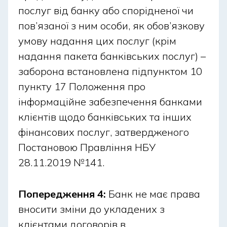
послуг від банку або спорідненої чи
Навіть у вихідні та свята є кілька способів
пов’язаної з ним особи, як обов’язкову
погашення кредиту онлайн залежно від
умову надання цих послуг (крім
доступності каналів оплати, типу операції:
надання пакета банківських послуг) –
Онлайн-банкінг і мобільний додаток. Їх
заборона встановлена підпунктом 10
використання дозволяє вносити платежі в
пункту 17 Положення про
будь-який час без відвідування відділення та
інформаційне забезпечення банками
ризику прострочення. Списання відбувається
клієнтів щодо банківських та інших
одразу, але фактичне зарахування може
фінансових послуг, затвердженого
залежати від внутрішніх процедур банку та
Постановою Правління НБУ
платіжної системи.
Переказ з картки на карту. Він зручний для
28.11.2019 №141.
термінових платежів і проходить швидше, ніж
міжбанківські операції.
Попередження 4:
Банк не має права
Платіжні термінали, що працюють цілодобово.
вносити зміни до укладених з
Каса банку чи партнера. Якщо відділення
клієнтами договорів в