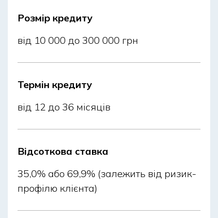
вибраний онлайн-канал, відповідний тип продукту
і не потрібна участь відділення або ручна обробка
Розмір кредиту
операцій.
від 10 000 до 300 000 грн
Коли реально оформити кредит у
день свята?
Термін кредиту
У святкові та вихідні дні продовжують працювати
від 12 до 36 місяців
онлайн-канали: сайт банку, мобільний додаток, чат
та call-центр. Подати заявку на кредит у святкові
дні можна дистанційно, не відвідуючи відділення.
Відсоткова ставка
Карткові перекази відбуваються швидше, а окремі
банківські операції, включаючи міжбанківський
35,0% або 69,9% (залежить від ризик-
переказ чи внутрішні перевірки, обробляються за
профілю клієнта)
регламентом. У багатьох випадках онлайн-
оформлення кредиту на свято можливе 24/7, проте