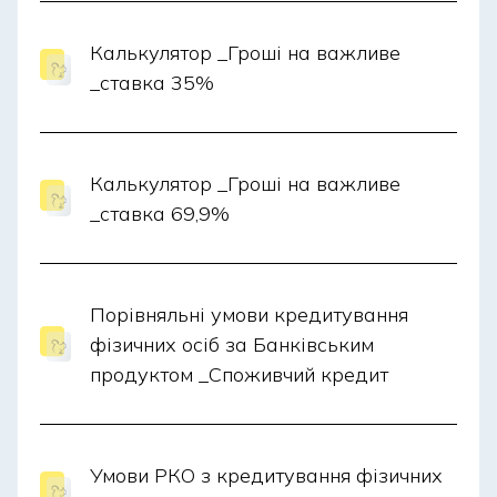
практиці?
Калькулятор _Гроші на важливе
_ставка 35%
Такий кредит можливий завдяки онлайн-сервісам
банків, які працюють цілодобово. Рішення щодо
позики та зарахування коштів залежать від
Калькулятор _Гроші на важливе
способу оформлення, типу кредиту й внутрішніх
_ставка 69,9%
процедур фінансової установи.
Чи можна взяти позику у вихідний
Порівняльні умови кредитування
або святковий день?
фізичних осіб за Банківським
продуктом _Споживчий кредит
Цей банківський продукт доступний, якщо
оформлення заявки, укладання договору,
зарахування коштів виконуються через онлайн-
Умови РКО з кредитування фізичних
канали банку. У цьому випадку клієнт може