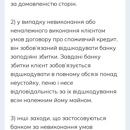
за домовленістю сторін.
кредит чи кредитна картка, коли метою є
конкретна купівля – розстрочка або «оплата
частинами»). По-друге, важливо визначити зручний
2) у випадку невиконання або
канал оформлення: онлайн-заявка через сайт або
неналежного виконання клієнтом
мобільний додаток дозволяє оформити позику
умов договору про споживчий кредит,
навіть у вихідні. Кредит у свято сьогодні є
він зобов’язаний відшкодувати банку
актуальним, коли гроші потрібні терміново, а банки
заподіяні збитки. Завдані банку
продовжують працювати онлайн. Щоб
збитки клієнт зобов’язується
скористатися можливістю, залишайте заявку,
відшкодувати в повному обсязі понад
дізнавайтеся про умови або отримайте
консультацію БІЗБАНК прямо зараз.
неустойку, пеню і несе
відповідальність за їх відшкодування
всім належним йому майном.
3) інші заходи, що застосовуються
банком за невиконання умов