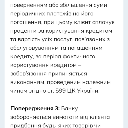
поверненням або збільшення суми
Оплата кредиту на свята:
періодичних платежів на його
що буде, якщо дата
погашення, при цьому клієнт сплачує
платежу припадає на
проценти за користування кредитом
неробочий день?
та вартість усіх послуг, пов’язаних з
обслуговуванням та погашенням
Оскільки банки працюють за своїми регламентами,
кредиту, за період фактичного
слід заздалегідь перевіряти умови вашої позики,
користування кредитом –
щоб уникнути штрафів чи прострочень. Більшість
зобов’язання припиняється
із них автоматично враховують святкові дати та
виконанням, проведеним належним
переносять списання на найближчий робочий день
чином згідно ст. 599 ЦК України.
без додаткових комісій.
Попередження 3:
Банку
Як сплатити кредит у святковий
забороняється вимагати від клієнта
день?
придбання будь-яких товарів чи