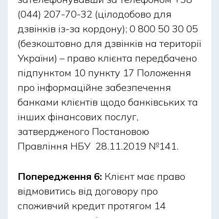
(044) 207-70-32 (цілодобово для
кредит заздалегідь, щоб уникнути можливих
затримок та прострочень. Перевіряйте, коли кошти
дзвінків із-за кордону); 0 800 50 30 05
фактично зайдуть на рахунок банку, особливо під
(безкоштовно для дзвінків на території
час переказів через термінали або міжбанківські
України) – право клієнта передбачено
операції. Зберігайте підтвердження платежу –
підпунктом 10 пункту 17 Положення
скріншот, чек або квитанцію, щоб за необхідності
про інформаційне забезпечення
довести своєчасну оплату.
банками клієнтів щодо банківських та
інших фінансових послуг,
Як підготуватися, щоб
затвердженого Постановою
отримати кредит у свято
Правління НБУ 28.11.2019 №141.
швидше?
Попередження 6:
Клієнт має право
Щоб оформлення позики у святковий день
відмовитись від договору про
пройшло без затримок, важливо заздалегідь
споживчий кредит протягом 14
підготувати всі необхідні інструменти та дані: