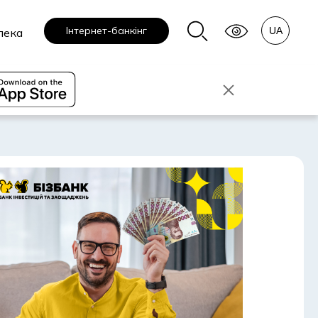
Інтернет-банкінг
пека