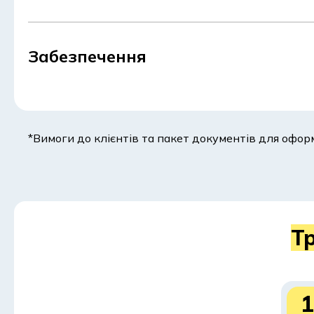
Які документи можуть зн
Забезпечення
Мінімальний пакет документів зазвичай містить пас
інший документ, якщо банк вважає це за необхідне).
місце роботи, джерела доходу або поточні зобов’язан
*Вимоги до клієнтів та пакет документів для офо
Як взяти кредит на 
Процедура оформлення кредиту на новорічні витрати 
Т
допомагає заздалегідь оцінити терміни, підготувати 
Крок 1. Подання заявки