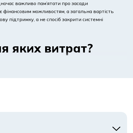
одночас важливо пам’ятати про засади
ає фінансовим можливостям, а загальна вартість
ву підтримку, а не спосіб закрити системні
ля яких витрат?
ле перевищують доступний на даний момент бюджет.
 свят. Найчастіше йдеться про разові покупки, які
: