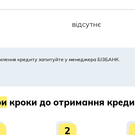
адобитися?
відсутнє
порт та РНОКПП (ідентифікаційний код платника податкі
 В окремих випадках банківська установа може запросит
ня. Це стандартна практика, пов’язана з оцінкою креди
рмлення кредиту запитуйте у менеджера БІЗБАНК.
Новий рік у банку?
є стандартною і зазвичай складається з декількох пос
ри
кроки до отримання креди
дані та уникнути зайвих очікувань.
1
2