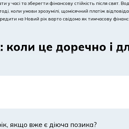
 у часі та зберегти фінансову стійкість після свят. В
тоді, коли умови зрозумілі, щомісячний платіж відповід
едити на Новий рік варто свідомо як тимчасову фінансо
: коли це доречно і д
у ситуаціях, коли витрати очевидні та заплановані, а
 а щомісячний платіж не створює тиску на фінанси після
 витрат, що рідко виникають одночасно в іншу пору року
ік, якщо вже є діюча позика?