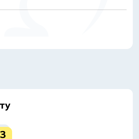
в), підтвердження доходу (довідка, виписка чи
и ваші додаткові дані, наприклад, інформацію про
тного ризику та підбором коректних умов.
лідовних етапів. Розуміння цього алгоритму
ту
3