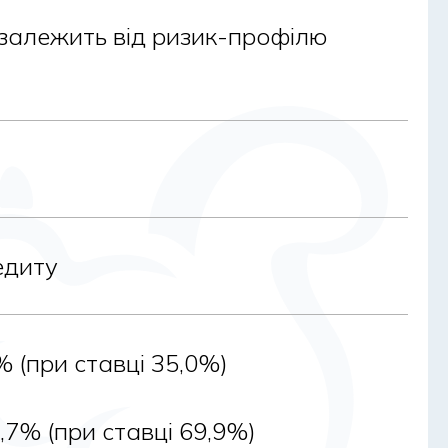
вленими.
(залежить від ризик-профілю
а не лише мету позики.
едиту
% (при ставці 35,0%)
и позику);
,7% (при ставці 69,9%)
даткових перевірок.