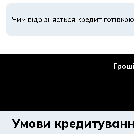
На ринку споживча позика представлена різними фор
інструмент і правильно оцінити умови.
Чим відрізняється кредит готівкою
Кредит готівкою vs креди
Кредит готівкою зручний, коли потрібна фіксована су
відомий щомісячний платіж. Кредит на карту частіш
Гроші
новорічні покупки онлайн або за необхідності.
Строк та сума: як підібра
Вибір параметрів кредитного продукту починається 
платіж. Після цього слід вибрати термін погашення
Умови кредитуван