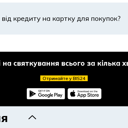
матами, кожен із яких підходить під свої завдання. Ро
 від кредиту на картку для покупок?
т на картку
ма на різні цілі: подарунки, ремонт, подорожі. Він пере
е вибирають через швидкість отримання та гнучкість.
 на святкування всього за кілька 
Отримайте у BIS24
ти під бюджет свята?
з оцінки святкових витрат. Спершу важливо визначити 
, щоб виплати не порушили ваш бюджетний баланс.
ня