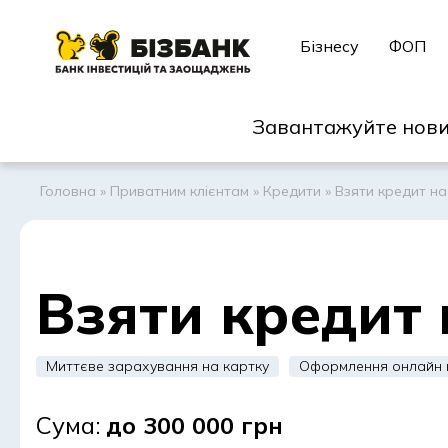
Бізнесу
ФОП
Завантажуйте нови
Головна
»
Приватним клієнтам
»
Кредити
»
Взяти кредит на
Взяти кредит 
Миттєве зарахування на картку
Оформлення онлайн в
Сума:
до 300 000 грн