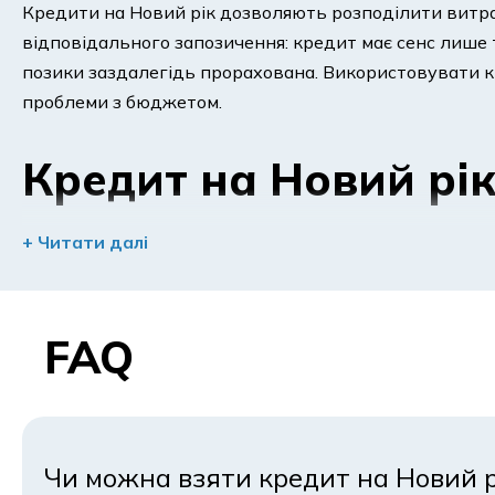
Кредити на Новий рік дозволяють розподілити витрати
відповідального запозичення: кредит має сенс лише 
позики заздалегідь прорахована. Використовувати кр
проблеми з бюджетом.
Кредит на Новий рік
+ Читати далі
Фінансування у святковий період зазвичай шукають 
Кредит на Новий рік є доречним, якщо сума зрозуміла,
складно відкласти.
FAQ
Типові новорічні витрати
Новорічні свята об’єднують відразу кілька категорій
Чи можна взяти кредит на Новий р