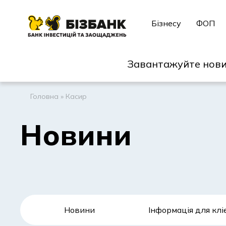
Бізнесу
ФОП
Завантажуйте нови
Головна
»
Касир
Новини
Новини
Інформація для клі