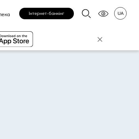
Інтернет-банкінг
пека