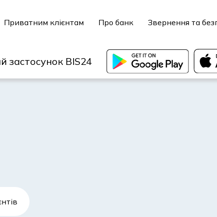
Приватним клієнтам
Про банк
Звернення та без
й застосунок BIS24
єнтів