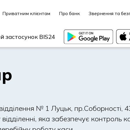
Приватним клієнтам
Про банк
Звернення та без
й застосунок BIS24
ир
дділення № 1 Луцьк, пр.Соборності, 4
відділенні, яка забезпечує контроль к
перебійну роботу каси.