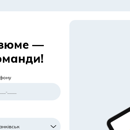
езюме —
оманди!
ефону