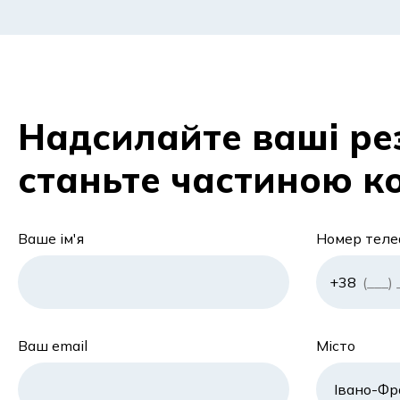
Надсилайте ваші р
станьте частиною к
Ваше ім'я
Номер тел
Ваш email
Місто