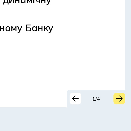
йному Банку
1/4