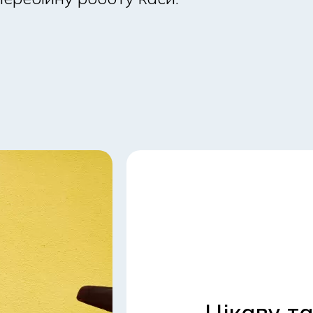
Цікаву т