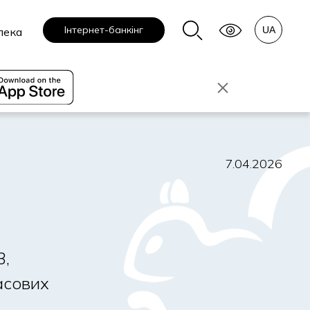
Інтернет-банкінг
пека
7.04.2026
3,
асових