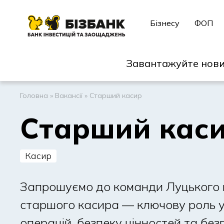
Бізнесу
ФОП
Завантажуйте нови
Головна
»
Вакансії
»
Старший касир
Старший кас
Касир
Запрошуємо до команди Луцького ві
старшого касира — ключову роль у 
операцій, безпеку цінностей та без