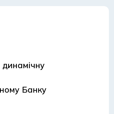
а динамічну
йному Банку