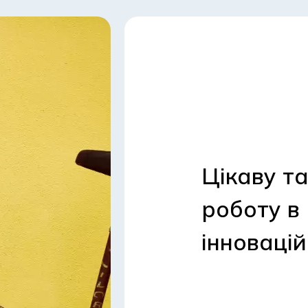
Цікаву т
роботу в
інноваці