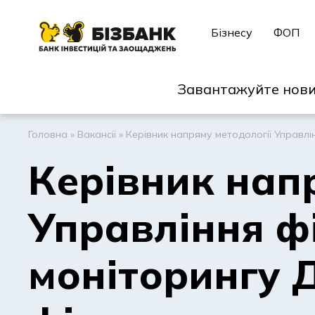
Бізнесу
ФОП
Завантажуйте нови
Головна
»
Вакансії
»
Керівник напряму методології Управл
Керівник нап
Управління ф
моніторингу 