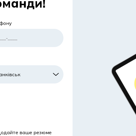
оманди!
ефону
одайте ваше резюме