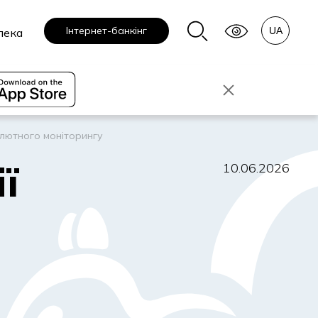
Інтернет-банкінг
пека
алютного моніторингу
ї
10.06.2026