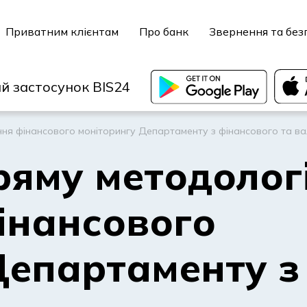
Приватним клієнтам
Про банк
Звернення та без
й застосунок BIS24
іння фінансового моніторингу Департаменту з фінансового та в
ряму методологі
інансового
Департаменту з