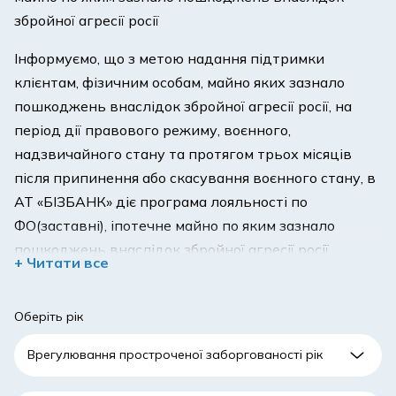
збройної агресії росії
Інформуємо, що з метою надання підтримки
клієнтам, фізичним особам, майно яких зазнало
пошкоджень внаслідок збройної агресії росії, на
період дії правового режиму, воєнного,
надзвичайного стану та протягом трьох місяців
після припинення або скасування воєнного стану, в
АТ «БІЗБАНК» діє програма лояльності по
ФО(заставні), іпотечне майно по яким зазнало
пошкоджень внаслідок збройної агресії росії.
+ Читати все
Для уточнення інформації щодо можливості участі
вданій програмі лояльності та щодо можливості
Оберіть рік
закриття кредиту на пільгових умовах, потрібно
звертатися за номером
+380442077020
, або за
номером
+380674465189
, та/або звернувшись на