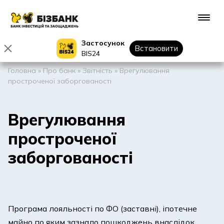
Застосунок
Встановити
BIS24
Головна
»
Про банк
»
Звітність
»
Врегулювання
простроченої заборгованості
Врегулювання
простроченої
заборгованості
Програма лояльності по ФО (заставні), іпотечне
майно по яким зазнало пошкоджень внаслідок