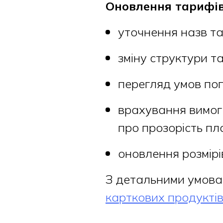
Оновлення тарифів
уточнення назв т
зміну структури т
перегляд умов поп
врахування вимог
про прозорість пл
оновлення розмірі
З детальними умова
карткових продукті