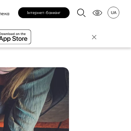
Інтернет-банкінг
пека