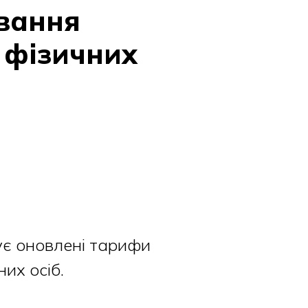
вання
 фізичних
ує оновлені тарифи
их осіб.