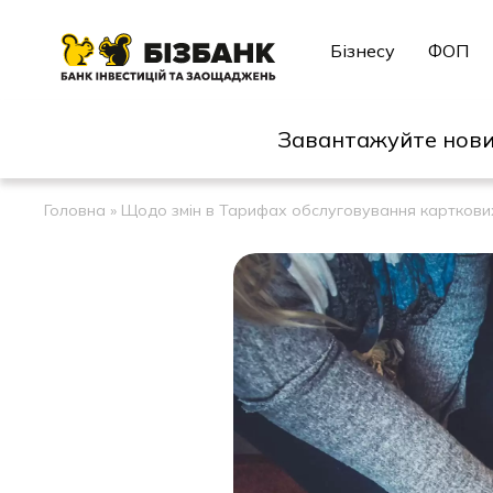
Бізнесу
ФОП
Завантажуйте нови
Головна
»
Щодо змін в Тарифах обслуговування карткових 