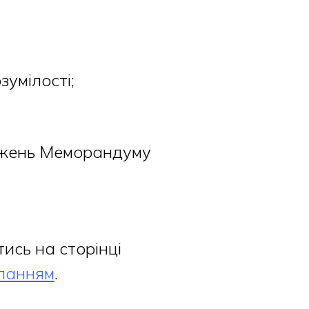
зумілості;
ожень Меморандуму
ись на сторінці
иланням
.