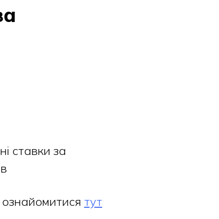
за
ні ставки за
ів
а ознайомитися
тут