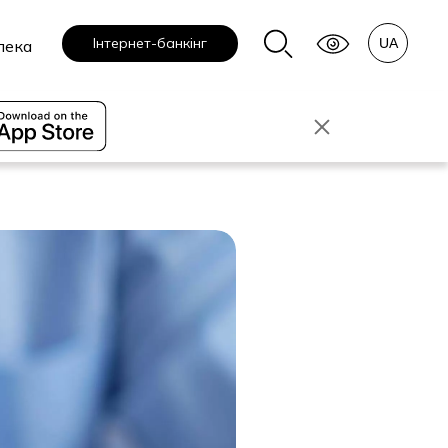
Інтернет-банкінг
пека