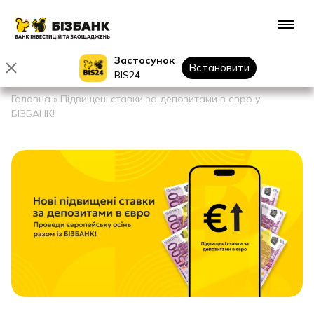
Застосунок
Встановити
BIS24
Головна
»
Підвищені ставки за депозитами в євро у
БІЗБАНК!