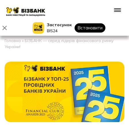
Застосунок
Встановити
BIS24
Головна
»
БІЗБАНК — серед лідерів фінансового ринку
України!