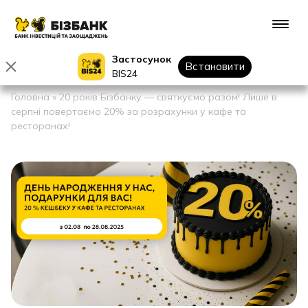
Застосунок
Встановити
BIS24
Головна
»
20 років Бізбанку — святкуємо разом! Лише в
серпні повертаємо 20% за розрахунки у кафе та
ресторанах!