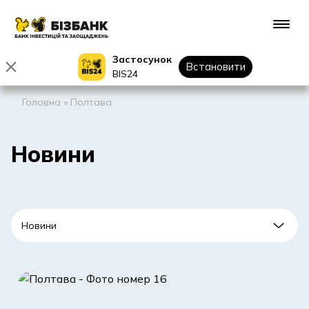
Застосунок
Встановити
BIS24
Головна
»
Полтава
Новини