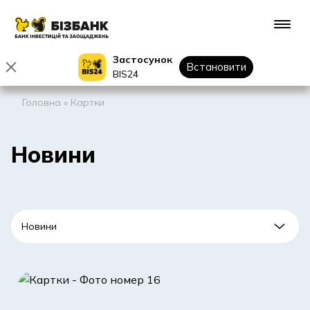
Застосунок
Встановити
BIS24
Головна
»
Картки
Новини