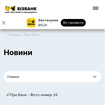
Застосунок
Встановити
BIS24
Головна
»
Про банк
Новини