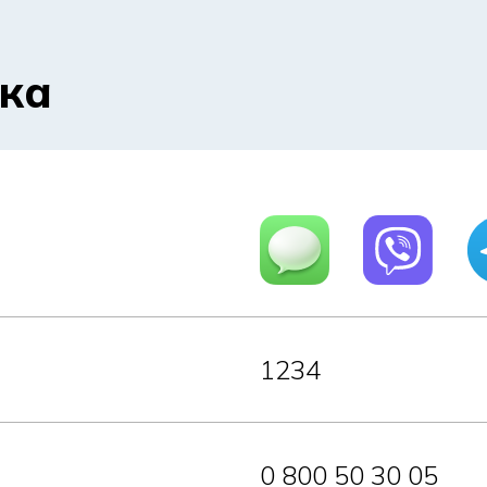
мка
1234
0 800 50 30 05