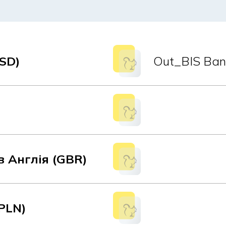
SD)
Out_BIS Ban
в Англія (GBR)
PLN)