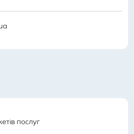
ua
кетів послуг