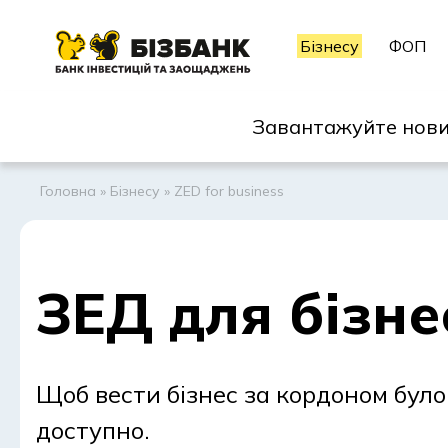
Бізнесу
ФОП
Завантажуйте нови
Головна
»
Бізнесу
»
ZED for business
ЗЕД для бізне
Щоб вести бізнес за кордоном було
доступно.