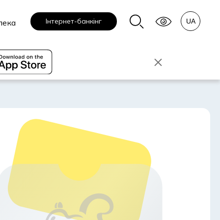
Інтернет-банкінг
пека